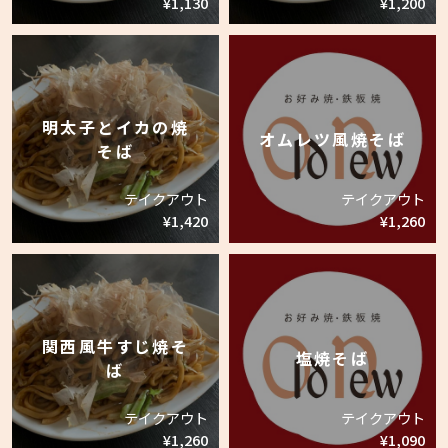
¥1,130
¥1,200
明太子とイカの焼
オムレツ風焼そば
そば
テイクアウト
テイクアウト
¥1,420
¥1,260
関西風牛すじ焼そ
塩焼そば
ば
テイクアウト
テイクアウト
¥1,260
¥1,090